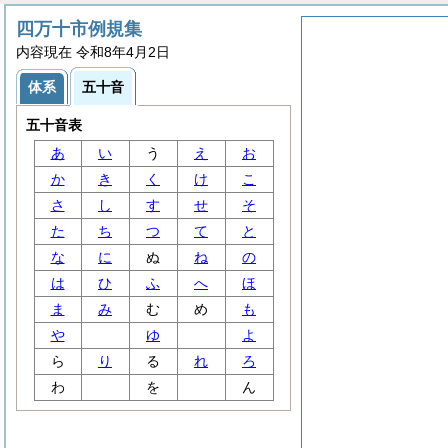
四万十市例規集
内容現在 令和8年4月2日
体系
五十音
五十音表
あ
い
う
え
お
か
き
く
け
こ
さ
し
す
せ
そ
た
ち
つ
て
と
な
に
ぬ
ね
の
は
ひ
ふ
へ
ほ
ま
み
む
め
も
や
ゆ
よ
ら
り
る
れ
ろ
わ
を
ん